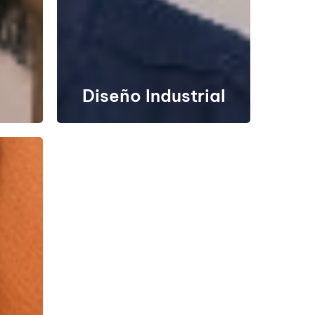
108034
SNIES
Registro calificado
Res. 5956 del 7/06/2019 (vigente
nte
por 7 años)
Diseño Industrial
25