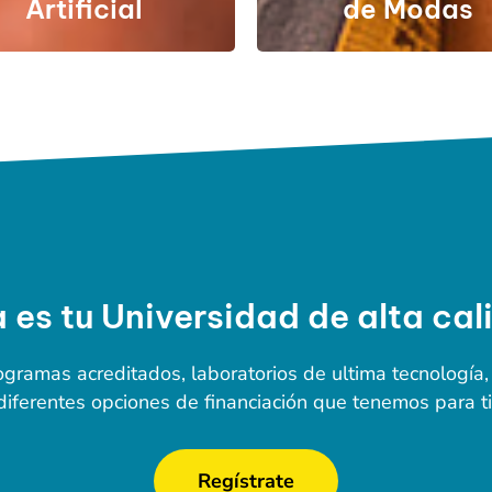
Artificial
de Modas
(vigente por 7 años)
a es tu Universidad de alta cal
ramas acreditados, laboratorios de ultima tecnología, 
diferentes opciones de financiación que tenemos para ti
Regístrate