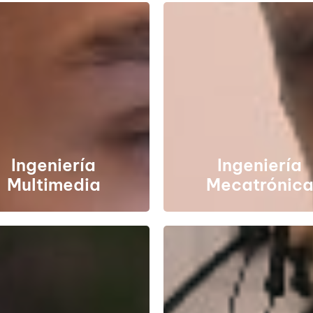
Ingeniería
Ingeniería
Multimedia
Mecatrónic
106549
SNIES
106949
SNIES
Registro calificado
Registro calificado
es. 25084 del 17/11/2017
Res. 9801 del 18/06/2018 (vi
(vigente por 7 años)
por 7 años)
Ingeniería
Ingeniería
Multimedia
Mecatrónic
Ingeniería
ngeniería Civil
Biomédica